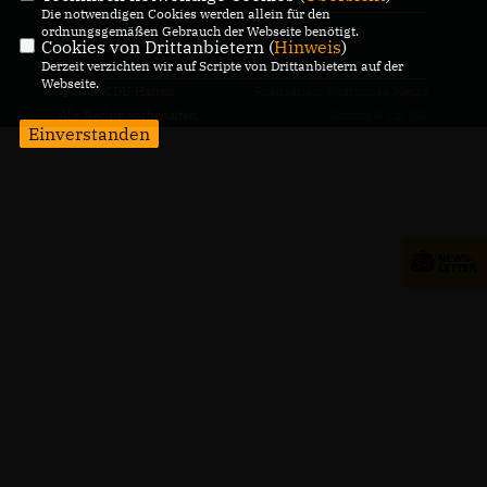
Die notwendigen Cookies werden allein für den
ordnungsgemäßen Gebrauch der Webseite benötigt.
CDU Deutschlands
Cookies von Drittanbietern (
Hinweis
)
Derzeit verzichten wir auf Scripte von Drittanbietern auf der
Webseite.
@2026 CDU Hatten
Realisation: Sharkness Media
Alle Rechte vorbehalten.
GmbH & Co. KG
Einverstanden