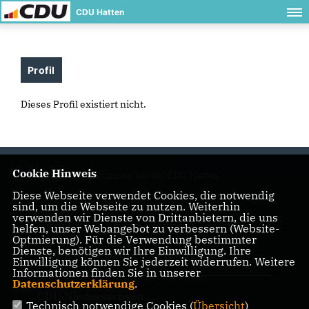
CDU Hatten
Profil
Dieses Profil existiert nicht.
Cookie Hinweis
Herzlich willkommen bei der CDU Hatten
Diese Webseite verwendet Cookies, die notwendig
sind, um die Webseite zu nutzen. Weiterhin
verwenden wir Dienste von Drittanbietern, die uns
helfen, unser Webangebot zu verbessern (Website-
IMPRESSUM
DATENSCHUTZ
KONTAKT
Optmierung). Für die Verwendung bestimmter
Dienste, benötigen wir Ihre Einwilligung. Ihre
CDU Kreisverband Oldenburg-Land
Einwilligung können Sie jederzeit widerrufen. Weitere
Informationen finden Sie in unserer
Datenschutzerklärung
.
CDU Niedersachsen
Technisch notwendige Cookies (
Übersicht
)